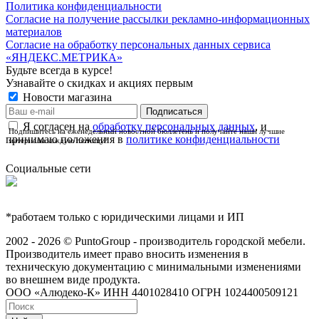
Политика конфиденциальности
Согласие на получение рассылки рекламно-информационных
материалов
Согласие на обработку персональных данных сервиса
«ЯНДЕКС.МЕТРИКА»
Будьте всегда в курсе!
Узнавайте о скидках и акциях первым
Новости магазина
Я согласен на
обработку персональных данных
, и
Подпишитесь на еженедельный новостной бюллетень и получайте наши лучшие
принимаю положения в
политике конфиденциальности
материалы каждую пятницу!
Социальные сети
*работаем только с юридическими лицами и ИП
2002 - 2026 © PuntoGroup - производитель городской мебели.
Производитель имеет право вносить изменения в
техническую документацию с минимальными изменениями
во внешнем виде продукта.
ООО «Алюдеко-К» ИНН 4401028410 ОГРН 1024400509121