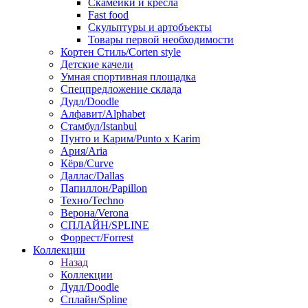
Скамейки и кресла
Fast food
Скульптуры и артобъекты
Товары первой необходимости
Кортен Стиль/Corten style
Детские качели
Умная спортивная площадка
Спецпредложение склада
Дудл/Doodle
Алфавит/Alphabet
Стамбул/Istanbul
Пунто и Карим/Punto x Karim
Ария/Aria
Кёрв/Curve
Даллас/Dallas
Папиллон/Papillon
Техно/Techno
Верона/Verona
СПЛАЙН/SPLINE
Форрест/Forrest
Коллекции
Назад
Коллекции
Дудл/Doodle
Сплайн/Spline