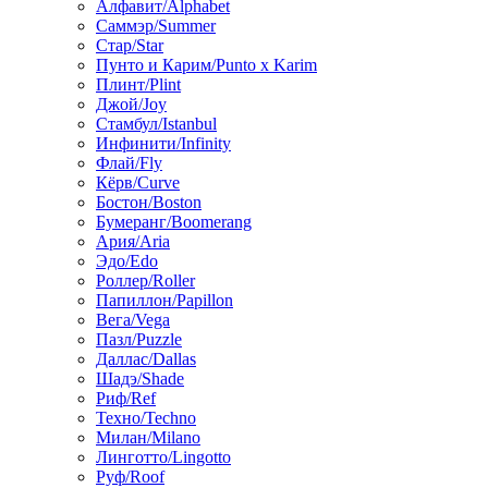
Алфавит/Alphabet
Саммэр/Summer
Стар/Star
Пунто и Карим/Punto x Karim
Плинт/Plint
Джой/Joy
Стамбул/Istanbul
Инфинити/Infinity
Флай/Fly
Кёрв/Curve
Бостон/Boston
Бумеранг/Boomerang
Ария/Aria
Эдо/Edo
Роллер/Roller
Папиллон/Papillon
Вега/Vega
Пазл/Puzzle
Даллас/Dallas
Шадэ/Shade
Риф/Ref
Техно/Techno
Милан/Milano
Линготто/Lingotto
Руф/Roof