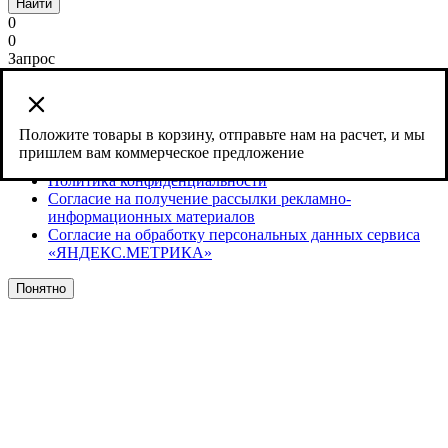
Найти
0
0
Запрос
Сайт использует cookies и сервис веб-аналитики Яндекс
Метрика, предоставляемый компанией ООО «ЯНДЕКС»,
119021, Россия, Москва, ул. Л. Толстого, 16.
Положите товары в корзину, отправьте нам на расчет, и мы
пришлем вам коммерческое предложение
Согласие на обработку персональных данных
Политика конфиденциальности
Согласие на получение рассылки рекламно-
информационных материалов
Согласие на обработку персональных данных сервиса
«ЯНДЕКС.МЕТРИКА»
Понятно