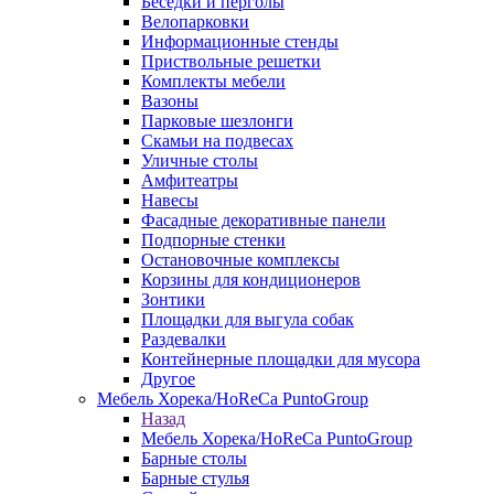
Беседки и перголы
Велопарковки
Информационные стенды
Приствольные решетки
Комплекты мебели
Вазоны
Парковые шезлонги
Скамьи на подвесах
Уличные столы
Амфитеатры
Навесы
Фасадные декоративные панели
Подпорные стенки
Остановочные комплексы
Корзины для кондиционеров
Зонтики
Площадки для выгула собак
Раздевалки
Контейнерные площадки для мусора
Другое
Мебель Хорека/HoReCa PuntoGroup
Назад
Мебель Хорека/HoReCa PuntoGroup
Барные столы
Барные стулья