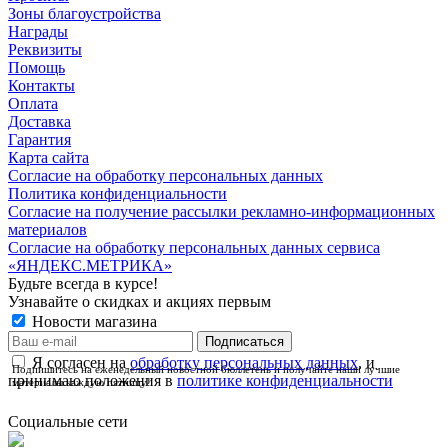
Зоны благоустройства
Награды
Реквизиты
Помощь
Контакты
Оплата
Доставка
Гарантия
Карта сайта
Согласие на обработку персональных данных
Политика конфиденциальности
Согласие на получение рассылки рекламно-информационных
материалов
Согласие на обработку персональных данных сервиса
«ЯНДЕКС.МЕТРИКА»
Будьте всегда в курсе!
Узнавайте о скидках и акциях первым
Новости магазина
Я согласен на
обработку персональных данных
, и
Подпишитесь на еженедельный новостной бюллетень и получайте наши лучшие
принимаю положения в
политике конфиденциальности
материалы каждую пятницу!
Социальные сети