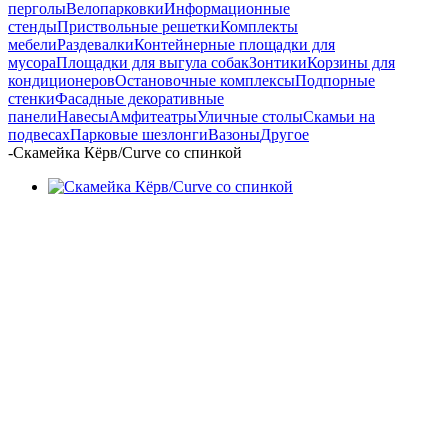
перголы
Велопарковки
Информационные
стенды
Приствольные решетки
Комплекты
мебели
Раздевалки
Контейнерные площадки для
мусора
Площадки для выгула собак
Зонтики
Корзины для
кондиционеров
Остановочные комплексы
Подпорные
стенки
Фасадные декоративные
панели
Навесы
Амфитеатры
Уличные столы
Скамьи на
подвесах
Парковые шезлонги
Вазоны
Другое
-
Скамейка Кёрв/Curve со спинкой