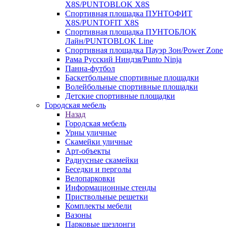
X8S/PUNTOBLOK X8S
Спортивная площадка ПУНТОФИТ
X8S/PUNTOFIT X8S
Спортивная площадка ПУНТОБЛОК
Лайн/PUNTOBLOK Line
Спортивная площадка Пауэр Зон/Power Zone
Рама Русский Ниндзя/Punto Ninja
Панна-футбол
Баскетбольные спортивные площадки
Волейбольные спортивные площадки
Детские спортивные площадки
Городская мебель
Назад
Городская мебель
Урны уличные
Скамейки уличные
Арт-объекты
Радиусные скамейки
Беседки и перголы
Велопарковки
Информационные стенды
Приствольные решетки
Комплекты мебели
Вазоны
Парковые шезлонги