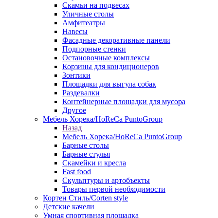
Скамьи на подвесах
Уличные столы
Амфитеатры
Навесы
Фасадные декоративные панели
Подпорные стенки
Остановочные комплексы
Корзины для кондиционеров
Зонтики
Площадки для выгула собак
Раздевалки
Контейнерные площадки для мусора
Другое
Мебель Хорека/HoReCa PuntoGroup
Назад
Мебель Хорека/HoReCa PuntoGroup
Барные столы
Барные стулья
Скамейки и кресла
Fast food
Скульптуры и артобъекты
Товары первой необходимости
Кортен Стиль/Corten style
Детские качели
Умная спортивная площадка