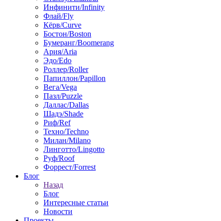
Инфинити/Infinity
Флай/Fly
Кёрв/Curve
Бостон/Boston
Бумеранг/Boomerang
Ария/Aria
Эдо/Edo
Роллер/Roller
Папиллон/Papillon
Вега/Vega
Пазл/Puzzle
Даллас/Dallas
Шадэ/Shade
Риф/Ref
Техно/Techno
Милан/Milano
Линготто/Lingotto
Руф/Roof
Форрест/Forrest
Блог
Назад
Блог
Интересные статьи
Новости
Проекты