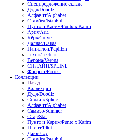
Спецпредложение склада
Дудл/Doodle
Алфавит/Alphabet
Стамбул/Istanbul
Пунто и Карим/Punto x Karim
Ария/Aria
Кёрв/Curve
Даллас/Dallas
Папиллон/Papillon
Техно/Techno
Верона/Verona
СПЛАЙН/SPLINE
Форрест/Forrest
Коллекции
Назад
Коллекции
Дудл/Doodle
Сплайн/Spline
Алфавит/Alphabet
Саммэр/Summer
Стар/Star
Пунто и Карим/Punto x Karim
Плинт/Plint
Джой/Joy
Стамбул/Istanbul