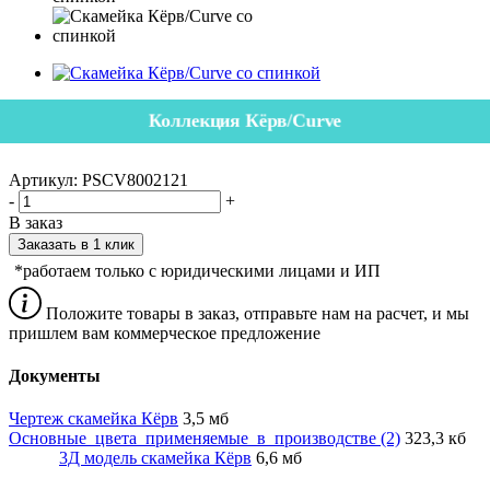
Коллекция Кёрв/Curve
Артикул:
PSCV8002121
-
+
В заказ
Заказать в 1 клик
*работаем только с юридическими лицами и ИП
Положите товары в заказ, отправьте нам на расчет, и мы
пришлем вам коммерческое предложение
Документы
Чертеж скамейка Кёрв
3,5 мб
Основные_цвета_применяемые_в_производстве (2)
323,3 кб
3Д модель скамейка Кёрв
6,6 мб