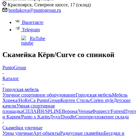
Красноярск, ​Северное шоссе, 17 (склад)
bordukova@puntogroup.ru
Вконтакте
Telegram
RuTube
Скамейка Кёрв/Curve со спинкой
PuntoGroup
-
Каталог
-
Городская мебель
Уличное спортивное оборудование
Городская мебель
Мебель
Хорека/HoReCa PuntoGroup
Кортен Стиль/Corten style
Детские
качели
Умная спортивная
площадка
СПЛАЙН/SPLINE
Верона/Verona
Форрест/Forrest
Пунт
и Карим/Punto x Karim
Дудл/Doodle
Спецпредложение склада
-
Скамейки уличные
Урны уличные
Арт-объекты
Радиусные скамейки
Беседки и