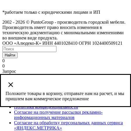
*работаем только с юридическими лицами и ИП
2002 - 2026 © PuntoGroup - производитель городской мебели.
Производитель имеет право вносить изменения в
техническую документацию с минимальными изменениями
во внешнем виде продукта.
ООО «Алюдеко-К» ИНН 4401028410 ОГРН 1024400509121
Найти
0
0
Запрос
Сайт использует cookies и сервис веб-аналитики Яндекс
Метрика, предоставляемый компанией ООО «ЯНДЕКС»,
119021, Россия, Москва, ул. Л. Толстого, 16.
Положите товары в корзину, отправьте нам на расчет, и мы
пришлем вам коммерческое предложение
Согласие на обработку персональных данных
Политика конфиденциальности
Согласие на получение рассылки рекламно-
информационных материалов
Согласие на обработку персональных данных сервиса
«ЯНДЕКС.МЕТРИКА»