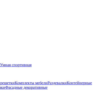
Умная спортивная
 решетки
Комплекты мебели
Раздевалки
Контейнерные
нки
Фасадные декоративные