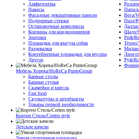
Амфитеатры
Роллер
Навесы
Папилл
Фасадные декоративные панели
Вега/V
Подпорные стенки
Пазл/P
Остановочные комплексы
Даллас
Корзины для кондиционеров
Шадэ/
Зонтики
Риф/Re
Площадки для выгула собак
Техно/
Раздевалки
Милан/
Контейнерные площадки для мусора
Лингот
Другое
Руф/Ro
Форрес
Мебель Хорека/HoReCa PuntoGroup
Барные столы
Барные стулья
Скамейки и кресла
Fast food
Скульптуры и артобъекты
Товары первой необходимости
Кортен Стиль/Corten style
Детские качели
Умная спортивная площадка