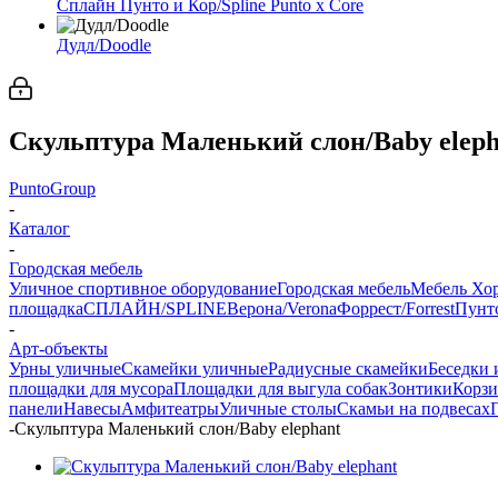
Сплайн Пунто и Кор/Spline Punto x Core
Дудл/Doodle
Скульптура Маленький слон/Baby eleph
PuntoGroup
-
Каталог
-
Городская мебель
Уличное спортивное оборудование
Городская мебель
Мебель Хо
площадка
СПЛАЙН/SPLINE
Верона/Verona
Форрест/Forrest
Пунто
-
Арт-объекты
Урны уличные
Скамейки уличные
Радиусные скамейки
Беседки 
площадки для мусора
Площадки для выгула собак
Зонтики
Корзи
панели
Навесы
Амфитеатры
Уличные столы
Скамьи на подвесах
-
Скульптура Маленький слон/Baby elephant