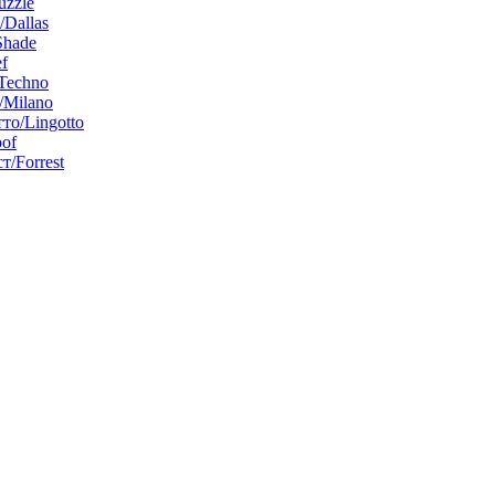
uzzle
/Dallas
Shade
f
Techno
Milano
то/Lingotto
of
т/Forrest