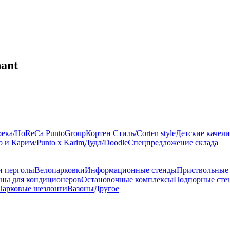
ant
река/HoReCa PuntoGroup
Кортен Стиль/Corten style
Детские качели
 и Карим/Punto x Karim
Дудл/Doodle
Спецпредложение склада
и перголы
Велопарковки
Информационные стенды
Приствольные
ны для кондиционеров
Остановочные комплексы
Подпорные сте
Парковые шезлонги
Вазоны
Другое