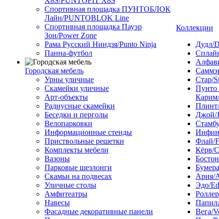
X8S/PUNTOFIT X8S
Спортивная площадка ПУНТОБЛОК
Лайн/PUNTOBLOK Line
Спортивная площадка Пауэр
Коллекции
Зон/Power Zone
Рама Русский Ниндзя/Punto Ninja
Дудл/D
Панна-футбол
Сплайн
Алфави
Городская мебель
Саммэ
Урны уличные
Стар/S
Скамейки уличные
Пунто
Арт-объекты
Карим/
Радиусные скамейки
Плинт/
Беседки и перголы
Джой/
Велопарковки
Стамбу
Информационные стенды
Инфини
Приствольные решетки
Флай/F
Комплекты мебели
Кёрв/C
Вазоны
Бостон
Парковые шезлонги
Бумера
Скамьи на подвесах
Ария/A
Уличные столы
Эдо/E
Амфитеатры
Роллер
Навесы
Папилл
Фасадные декоративные панели
Вега/V