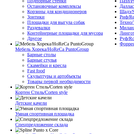
Подпорные стенки
Пазл/P
Остановочные комплексы
Даллас
Корзины для кондиционеров
Шадэ/
Зонтики
Риф/Re
Площадки для выгула собак
Техно/
Раздевалки
Милан/
Контейнерные площадки для мусора
Лингот
Другое
Руф/Ro
Форрес
Мебель Хорека/HoReCa PuntoGroup
Барные столы
Барные стулья
Скамейки и кресла
Fast food
Скульптуры и артобъекты
Товары первой необходимости
Кортен Стиль/Corten style
Детские качели
Умная спортивная площадка
Спецпредложение склада