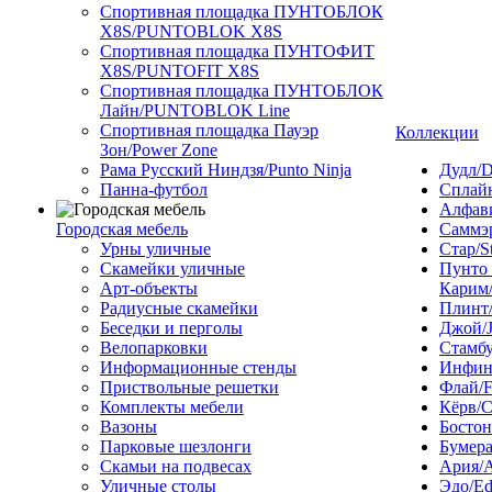
Спортивная площадка ПУНТОБЛОК
X8S/PUNTOBLOK X8S
Спортивная площадка ПУНТОФИТ
X8S/PUNTOFIT X8S
Спортивная площадка ПУНТОБЛОК
Лайн/PUNTOBLOK Line
Спортивная площадка Пауэр
Коллекции
Зон/Power Zone
Рама Русский Ниндзя/Punto Ninja
Дудл/D
Панна-футбол
Сплайн
Алфави
Городская мебель
Саммэ
Урны уличные
Стар/S
Скамейки уличные
Пунто
Арт-объекты
Карим/
Радиусные скамейки
Плинт/
Беседки и перголы
Джой/
Велопарковки
Стамбу
Информационные стенды
Инфини
Приствольные решетки
Флай/F
Комплекты мебели
Кёрв/C
Вазоны
Бостон
Парковые шезлонги
Бумера
Скамьи на подвесах
Ария/A
Уличные столы
Эдо/E