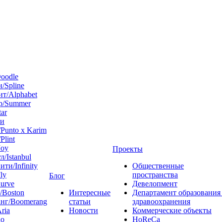
oodle
/Spline
т/Alphabet
р/Summer
tar
 и
Punto x Karim
Plint
Joy
Проекты
л/Istanbul
ти/Infinity
Общественные
ly
пространства
Блог
urve
Девелопмент
/Boston
Интересные
Департамент образования
нг/Boomerang
статьи
здравоохранения
ria
Новости
Коммерческие объекты
do
HoReCa