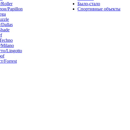
/Roller
Было-стало
он/Papillon
Спортивные объекты
ega
uzzle
/Dallas
Shade
f
Techno
Milano
то/Lingotto
of
т/Forrest