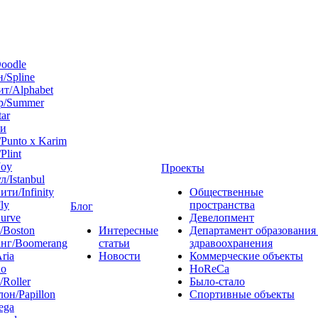
oodle
/Spline
т/Alphabet
р/Summer
tar
 и
Punto x Karim
Plint
Joy
Проекты
л/Istanbul
ти/Infinity
Общественные
ly
пространства
Блог
urve
Девелопмент
/Boston
Интересные
Департамент образования
нг/Boomerang
статьи
здравоохранения
ria
Новости
Коммерческие объекты
do
HoReCa
/Roller
Было-стало
он/Papillon
Спортивные объекты
ega