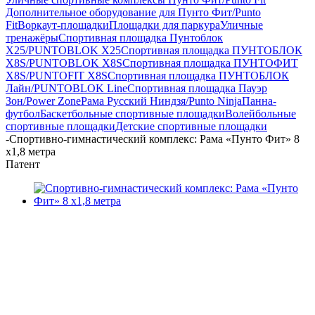
Дополнительное оборудование для Пунто Фит/Punto
Fit
Воркаут-площадки
Площадки для паркура
Уличные
тренажёры
Спортивная площадка Пунтоблок
Х25/PUNTOBLOK X25
Спортивная площадка ПУНТОБЛОК
X8S/PUNTOBLOK X8S
Спортивная площадка ПУНТОФИТ
X8S/PUNTOFIT X8S
Спортивная площадка ПУНТОБЛОК
Лайн/PUNTOBLOK Line
Спортивная площадка Пауэр
Зон/Power Zone
Рама Русский Ниндзя/Punto Ninja
Панна-
футбол
Баскетбольные спортивные площадки
Волейбольные
спортивные площадки
Детские спортивные площадки
-
Спортивно-гимнастический комплекс: Рама «Пунто Фит» 8
х1,8 метра
Патент