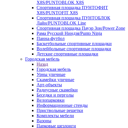
X8S/PUNTOBLOK X8S
Спортивная площадка ПУНТОФИТ
X8S/PUNTOFIT X8S
Спортивная площадка ПУНТОБЛОК
Лайн/PUNTOBLOK Line
Спортивная площадка Пауэр Зон/Power Zone
Рама Русский Ниндзя/Punto Ninja
Панна-футбол
Баскетбольные спортивные площадки
Волейбольные спортивные площадки
Детские спортивные площадки
Городская мебель
Назад
Городская мебель
Урны уличные
Скамейки уличные
Арт-объекты
Радиусные скамейки
Беседки и перголы
Велопарковки
Информационные стенды
Приствольные решетки
Комплекты мебели
Вазоны
Парковые шезлонги