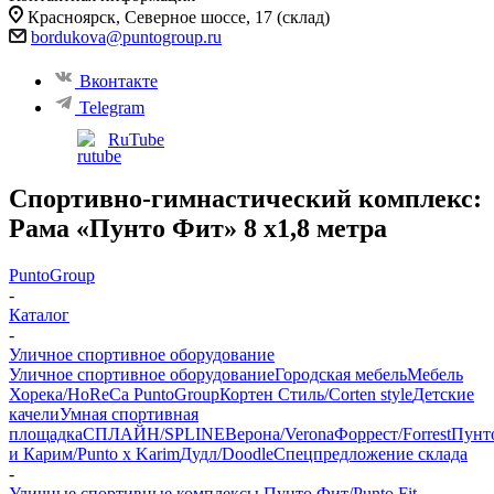
Красноярск, ​Северное шоссе, 17 (склад)
bordukova@puntogroup.ru
Вконтакте
Telegram
RuTube
Спортивно-гимнастический комплекс:
Рама «Пунто Фит» 8 х1,8 метра
PuntoGroup
-
Каталог
-
Уличное спортивное оборудование
Уличное спортивное оборудование
Городская мебель
Мебель
Хорека/HoReCa PuntoGroup
Кортен Стиль/Corten style
Детские
качели
Умная спортивная
площадка
СПЛАЙН/SPLINE
Верона/Verona
Форрест/Forrest
Пунт
и Карим/Punto x Karim
Дудл/Doodle
Спецпредложение склада
-
Уличные спортивные комплексы Пунто Фит/Punto Fit