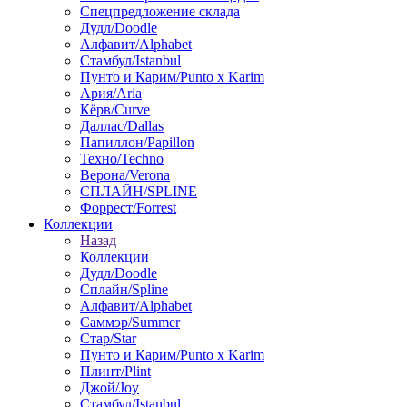
Спецпредложение склада
Дудл/Doodle
Алфавит/Alphabet
Стамбул/Istanbul
Пунто и Карим/Punto x Karim
Ария/Aria
Кёрв/Curve
Даллас/Dallas
Папиллон/Papillon
Техно/Techno
Верона/Verona
СПЛАЙН/SPLINE
Форрест/Forrest
Коллекции
Назад
Коллекции
Дудл/Doodle
Сплайн/Spline
Алфавит/Alphabet
Саммэр/Summer
Стар/Star
Пунто и Карим/Punto x Karim
Плинт/Plint
Джой/Joy
Стамбул/Istanbul