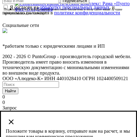
Я согласен на
обработку персональных данных
, и
Подпишитесь на еженедельный новостной бюллетень и получайте наши лучшие
принимаю положения в
политике конфиденциальности
материалы каждую пятницу!
Социальные сети
*работаем только с юридическими лицами и ИП
2002 - 2026 © PuntoGroup - производитель городской мебели.
Производитель имеет право вносить изменения в
техническую документацию с минимальными изменениями
во внешнем виде продукта.
ООО «Алюдеко-К» ИНН 4401028410 ОГРН 1024400509121
Найти
0
0
Запрос
Сайт использует cookies и сервис веб-аналитики Яндекс
Метрика, предоставляемый компанией ООО «ЯНДЕКС»,
119021, Россия, Москва, ул. Л. Толстого, 16.
Положите товары в корзину, отправьте нам на расчет, и мы
пришлем вам коммерческое предложение