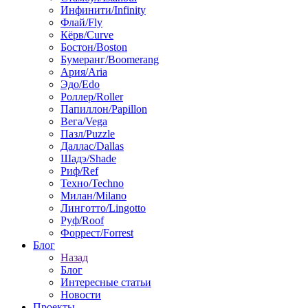
Инфинити/Infinity
Флай/Fly
Кёрв/Curve
Бостон/Boston
Бумеранг/Boomerang
Ария/Aria
Эдо/Edo
Роллер/Roller
Папиллон/Papillon
Вега/Vega
Пазл/Puzzle
Даллас/Dallas
Шадэ/Shade
Риф/Ref
Техно/Techno
Милан/Milano
Линготто/Lingotto
Руф/Roof
Форрест/Forrest
Блог
Назад
Блог
Интересные статьи
Новости
Проекты