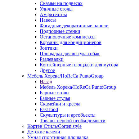
Скамьи на подвесах
Уличные столы
Амфитеатры
Навесы
Фасадные декоративные панели
Подпорные стенки
Остановочные комплексы
Корзины для кондиционеров
Зонтики
Площадки для выгула собак
Раздевалки
Контейнерные площадки для мусора
Другое
Мебель Хорека/HoReCa PuntoGroup
Назад
Мебель Хорека/HoReCa PuntoGroup
Барные столы
Барные стулья
Скамейки и кресла
Fast food
Скульптуры и артобъекты
Товары первой необходимости
Кортен Стиль/Corten style
Детские качели
Умная спортивная площадка